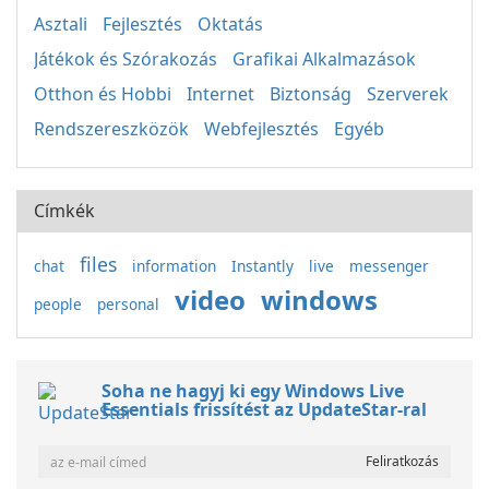
Asztali
Fejlesztés
Oktatás
Játékok és Szórakozás
Grafikai Alkalmazások
Otthon és Hobbi
Internet
Biztonság
Szerverek
Rendszereszközök
Webfejlesztés
Egyéb
Címkék
files
chat
information
Instantly
live
messenger
video
windows
people
personal
Soha ne hagyj ki egy Windows Live
Essentials frissítést az UpdateStar-ral