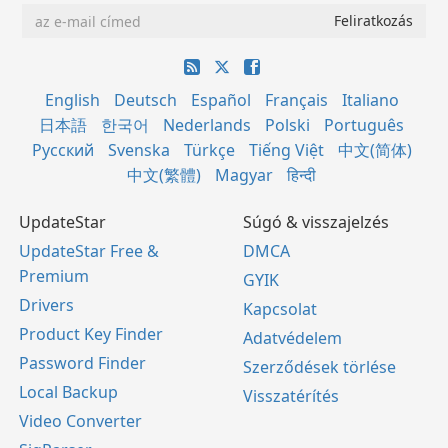
English
Deutsch
Español
Français
Italiano
日本語
한국어
Nederlands
Polski
Português
Русский
Svenska
Türkçe
Tiếng Việt
中文(简体)
中文(繁體)
Magyar
हिन्दी
UpdateStar
Súgó & visszajelzés
UpdateStar Free &
DMCA
Premium
GYIK
Drivers
Kapcsolat
Product Key Finder
Adatvédelem
Password Finder
Szerződések törlése
Local Backup
Visszatérítés
Video Converter