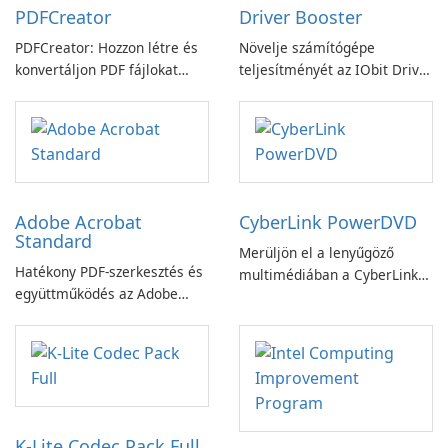
PDFCreator
Driver Booster
PDFCreator: Hozzon létre és
Növelje számítógépe
konvertáljon PDF fájlokat
teljesítményét az IObit Driver
könnyedén!
Booster funkciójával
Adobe Acrobat
CyberLink PowerDVD
Standard
Merüljön el a lenyűgöző
Hatékony PDF-szerkesztés és
multimédiában a CyberLink
együttműködés az Adobe
PowerDVD-vel
Acrobat Standard
alkalmazással.
K-Lite Codec Pack Full