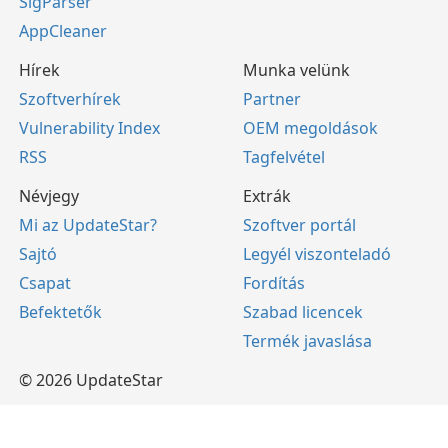
SigParser
AppCleaner
Hírek
Munka velünk
Szoftverhírek
Partner
Vulnerability Index
OEM megoldások
RSS
Tagfelvétel
Névjegy
Extrák
Mi az UpdateStar?
Szoftver portál
Sajtó
Legyél viszonteladó
Csapat
Fordítás
Befektetők
Szabad licencek
Termék javaslása
© 2026 UpdateStar