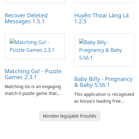
Auto IV.
and audience engagement.
Recover Deleted
Huyền Thoại Làng Lá
Messages 1.5.1
1.2.5
Matching Go! - Puzzle
Games 2.3.1
Baby Billy - Pregnancy
& Baby 5.56.1
Matching Go is an engaging
match-3 puzzle game that
This application is recognized
invites players to join Chloe
as Korea's leading free
and her charming corgi,
platform for pregnancy and
Ollie, on an adventurous
baby tracking, offering
Minden legújabb frissítés
journey across diverse
essential healthcare tips and
landscapes.
doctor-approved articles.