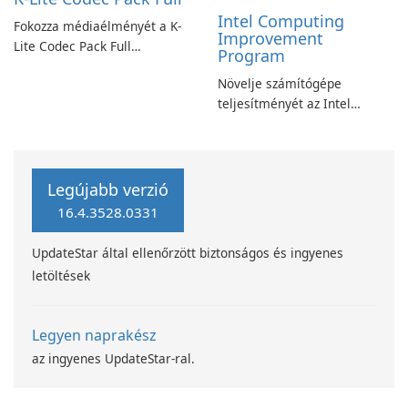
Intel Computing
Fokozza médiaélményét a K-
Improvement
Lite Codec Pack Full
Program
segítségével!
Növelje számítógépe
teljesítményét az Intel
számítástechnika-fejlesztési
programjával
Legújabb verzió
16.4.3528.0331
UpdateStar által ellenőrzött biztonságos és ingyenes
letöltések
Legyen naprakész
az ingyenes UpdateStar-ral.