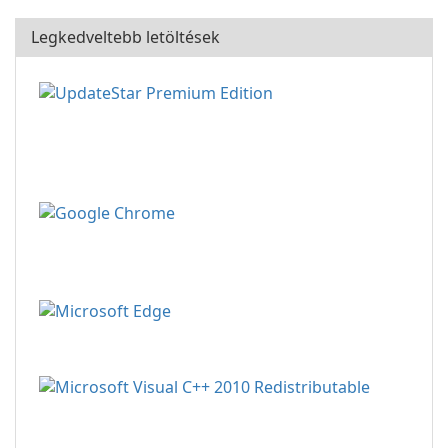
Legkedveltebb letöltések