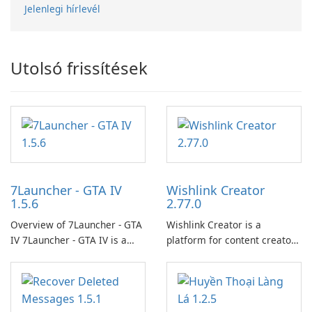
Jelenlegi hírlevél
Utolsó frissítések
7Launcher - GTA IV
Wishlink Creator
1.5.6
2.77.0
Overview of 7Launcher - GTA
Wishlink Creator is a
IV 7Launcher - GTA IV is a
platform for content creators
specialized software
designed to monetize their
application designed to
work through built-in brand
optimize the gaming
partnerships and integrated
experience for Grand Theft
tools for content distribution