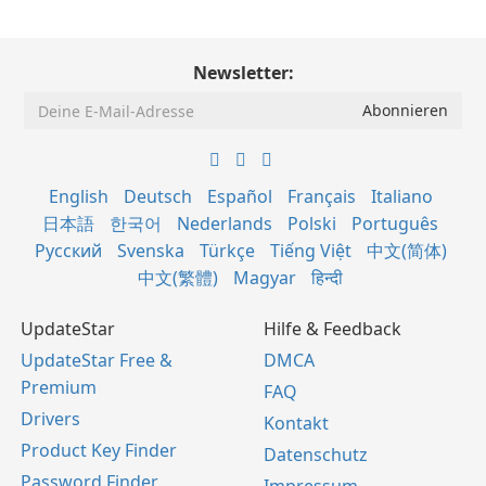
Newsletter:
English
Deutsch
Español
Français
Italiano
日本語
한국어
Nederlands
Polski
Português
Русский
Svenska
Türkçe
Tiếng Việt
中文(简体)
中文(繁體)
Magyar
हिन्दी
UpdateStar
Hilfe & Feedback
UpdateStar Free &
DMCA
Premium
FAQ
Drivers
Kontakt
Product Key Finder
Datenschutz
Password Finder