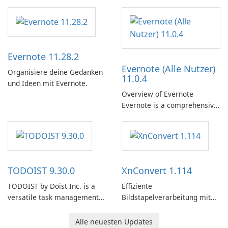
unternehmensfreundlicher E-
Mail-Client
Evernote 11.28.2
Evernote (Alle Nutzer)
Organisiere deine Gedanken
11.0.4
und Ideen mit Evernote.
Overview of Evernote
Evernote is a comprehensive
note-taking and organization
software designed to help
users capture, organize, and
access information across
multiple devices.
TODOIST 9.30.0
XnConvert 1.114
TODOIST by Doist Inc. is a
Effiziente
versatile task management
Bildstapelverarbeitung mit
tool designed to help
XnConvert
individuals and teams
Alle neuesten Updates