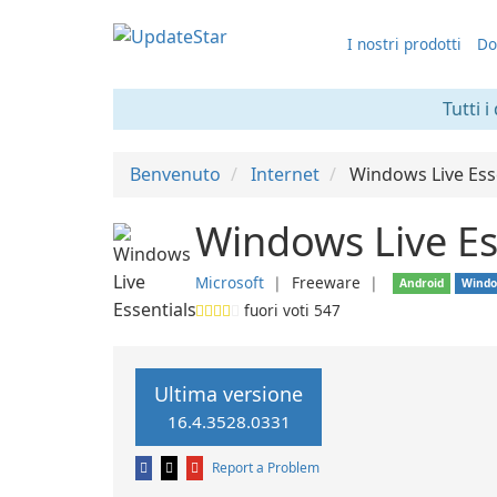
I nostri prodotti
Do
Tutti i
Benvenuto
Internet
Windows Live Ess
Windows Live Es
Microsoft
❘
Freeware
❘
Android
Wind
fuori voti
547
Ultima versione
16.4.3528.0331
Report a Problem