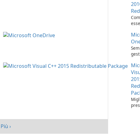
201
Red
Com
esse
l'es
Mic
appl
Visu
One
Semp
gest
con 
Mic
One
Vis
201
Red
Pac
Migl
pres
tuo 
Micr
C++
Più ›
Redi
Pack