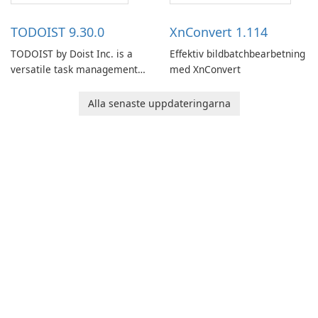
access information across
multiple devices.
TODOIST 9.30.0
XnConvert 1.114
TODOIST by Doist Inc. is a
Effektiv bildbatchbearbetning
versatile task management
med XnConvert
tool designed to help
individuals and teams
Alla senaste uppdateringarna
organize their work and
increase productivity.