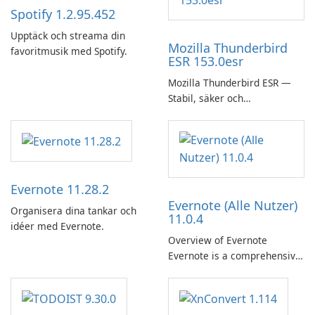
Spotify 1.2.95.452
Upptäck och streama din
Mozilla Thunderbird
favoritmusik med Spotify.
ESR 153.0esr
Mozilla Thunderbird ESR —
Stabil, säker och
företagsvänlig e-postklient
Evernote 11.28.2
Evernote (Alle Nutzer)
Organisera dina tankar och
11.0.4
idéer med Evernote.
Overview of Evernote
Evernote is a comprehensive
note-taking and organization
software designed to help
users capture, organize, and