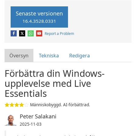
Senaste versionen
16.4.3528.0331
Report a Problem
Översyn
Tekniska
Redigera
Förbättra din Windows-
upplevelse med Live
Essentials
Människobyggd. AI-förbättrad.
Peter Salakani
2025-11-03