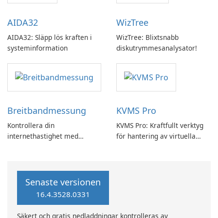
AIDA32
WizTree
AIDA32: Släpp lös kraften i
WizTree: Blixtsnabb
systeminformation
diskutrymmesanalysator!
Breitbandmessung
KVMS Pro
Kontrollera din
KVMS Pro: Kraftfullt verktyg
internethastighet med
för hantering av virtuella
Breitbandmessung by zafaco
maskiner
GmbH!
Senaste versionen
16.4.3528.0331
Säkert och gratis nedladdningar kontrolleras av