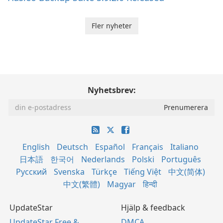
Fler nyheter
Nyhetsbrev:
English
Deutsch
Español
Français
Italiano
日本語
한국어
Nederlands
Polski
Português
Русский
Svenska
Türkçe
Tiếng Việt
中文(简体)
中文(繁體)
Magyar
हिन्दी
UpdateStar
Hjälp & feedback
UpdateStar Free &
DMCA