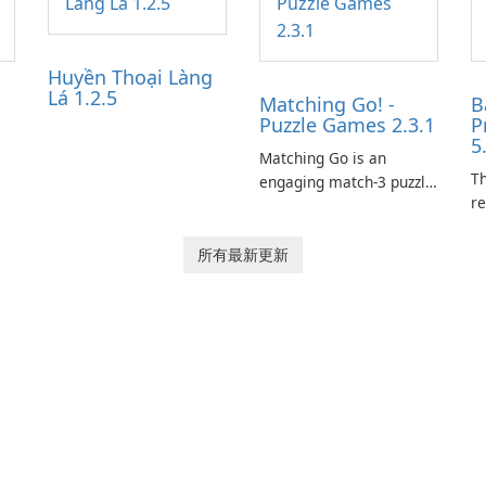
Huyền Thoại Làng
Lá 1.2.5
Matching Go! -
B
Puzzle Games 2.3.1
P
5
Matching Go is an
Th
engaging match-3 puzzle
re
game that invites
le
players to join Chloe and
p
her charming corgi,
所有最新更新
tr
Ollie, on an adventurous
es
journey across diverse
a
landscapes.
ar