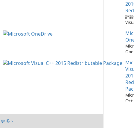
需要
Win
Chr
201
仔細
mac
器，
Red
自動
And
全性
評論：
會自
旨在
深度
Visu
腦以
高階
Mic
Redi
序，
提供
統。
Mic
by M
點擊
入、
加入
Micr
One
它們
現代
能、
C++
Micr
找每
Goo
制及
Redi
One
最新
與平
目標
是由 
測：為
料庫：
面與
創作
發的
Mic
36
擁有
及平
戶，
式，
流程
Vis
1,90
績效
結合
Micr
存 M
201
Chr
現代
C++
One
Red
Java
效與
程式
成熟
Edg
Pac
件。
務，與
Micr
Visu
365
C++
的電
及 
行套
此版本
合。O
Micr
為 W
C++
客戶
更多 ›
行套
mac
Visu
And