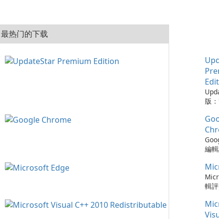
最热门的下载
Upd
Pr
Edi
Upd
版：
的實
Goo
Upd
版是
Ch
工具
Goo
的程
編輯評
從而
Ch
保持
Mic
瀏覽
可以
速度
Micr
時軟
更新
輯評
化建
以及與
快速
您的
Mic
務的
瀏覽器
容，
Chr
Ed
Vis