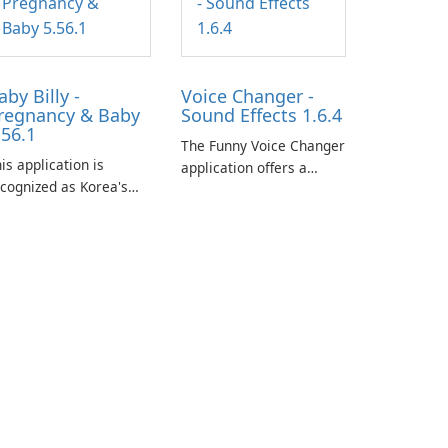
aby Billy -
Voice Changer -
regnancy & Baby
Sound Effects 1.6.4
.56.1
The Funny Voice Changer
is application is
application offers a
cognized as Korea's
diverse selection of over
ading free platform for
50 sound and voice
regnancy and baby
effects, providing users
acking, offering
with robust
sential healthcare tips
customization options
nd doctor-approved
for voice modification.
ticles.