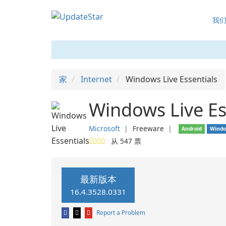
我
家
Internet
Windows Live Essentials
Windows Live Es
Microsoft
❘
Freeware
❘
Android
Wind
从
547
票
最新版本
16.4.3528.0331
Report a Problem