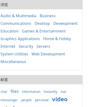
20
用程
浏览
式的
人使
套件
組織
應用
Audio & Multimedia
Business
取、
Win
定期
Communications
Desktop
Development
正常
裝置
鍵執
其成
Education
Games & Entertainment
主要
分 包含重要的函式
Graphics Applications
Home & Hobby
庫，如
Internet
Security
Servers
基礎
（MF
System Utilities
Web Development
C++
C+
Miscellaneous
保不
的相
x86
标签
files
chat
information
Instantly
live
video
messenger
people
personal