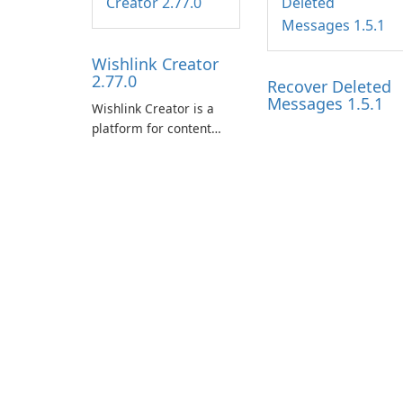
Wishlink Creator
2.77.0
Recover Deleted
Messages 1.5.1
Wishlink Creator is a
platform for content
creators designed to
monetize their work
through built-in brand
partnerships and
integrated tools for
content distribution and
audience engagement.