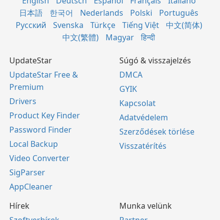
English
Deutsch
Español
Français
Italiano
日本語
한국어
Nederlands
Polski
Português
Русский
Svenska
Türkçe
Tiếng Việt
中文(简体)
中文(繁體)
Magyar
हिन्दी
UpdateStar
Súgó & visszajelzés
UpdateStar Free &
DMCA
Premium
GYIK
Drivers
Kapcsolat
Product Key Finder
Adatvédelem
Password Finder
Szerződések törlése
Local Backup
Visszatérítés
Video Converter
SigParser
AppCleaner
Hírek
Munka velünk