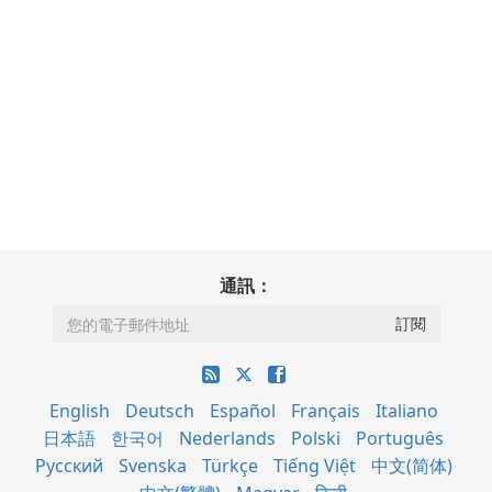
通訊：
English
Deutsch
Español
Français
Italiano
日本語
한국어
Nederlands
Polski
Português
Русский
Svenska
Türkçe
Tiếng Việt
中文(简体)