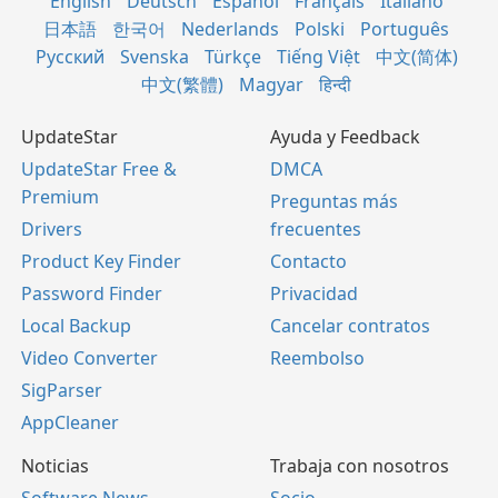
English
Deutsch
Español
Français
Italiano
日本語
한국어
Nederlands
Polski
Português
Русский
Svenska
Türkçe
Tiếng Việt
中文(简体)
中文(繁體)
Magyar
हिन्दी
UpdateStar
Ayuda y Feedback
UpdateStar Free &
DMCA
Premium
Preguntas más
Drivers
frecuentes
Product Key Finder
Contacto
Password Finder
Privacidad
Local Backup
Cancelar contratos
Video Converter
Reembolso
SigParser
AppCleaner
Noticias
Trabaja con nosotros