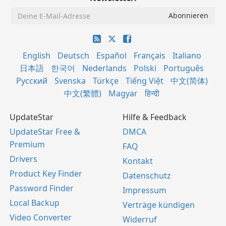
English
Deutsch
Español
Français
Italiano
日本語
한국어
Nederlands
Polski
Português
Русский
Svenska
Türkçe
Tiếng Việt
中文(简体)
中文(繁體)
Magyar
हिन्दी
UpdateStar
Hilfe & Feedback
UpdateStar Free &
DMCA
Premium
FAQ
Drivers
Kontakt
Product Key Finder
Datenschutz
Password Finder
Impressum
Local Backup
Verträge kündigen
Video Converter
Widerruf