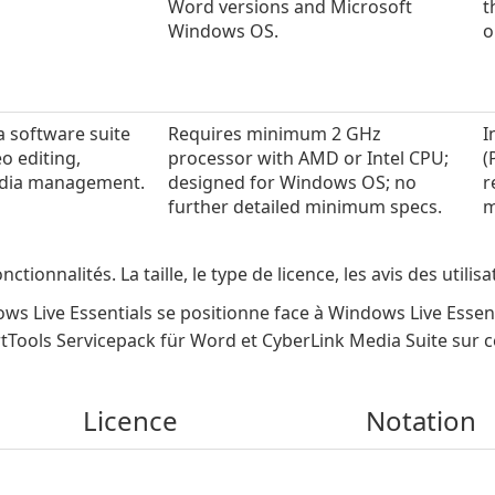
Word versions and Microsoft
t
Windows OS.
o
a software suite
Requires minimum 2 GHz
I
o editing,
processor with AMD or Intel CPU;
(
edia management.
designed for Windows OS; no
r
further detailed minimum specs.
m
ctionnalités. La taille, le type de licence, les avis des utili
 Live Essentials se positionne face à Windows Live Essen
ools Servicepack für Word et CyberLink Media Suite sur ces
Licence
Notation