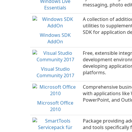
Windows Live
messaging, photo edi
Essentials
A collection of additi
utilities to suppleme
SDK for application d
Windows SDK
AddOn
Free, extensible integ
development environm
developing applicatio
Visual Studio
platforms.
Community 2017
Comprehensive busines
with applications like
PowerPoint, and Outl
Microsoft Office
2010
Package providing add
and tools specifically