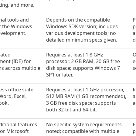
ting, and more.
onal tools and
Depends on the compatible
P
nt the Windows
Windows SDK version; includes
p
evelopment.
various development tools; no
a
detailed minimum specs given.
d
rated
Requires at least 1.8 GHz
O
ent (IDE) for
processor, 2 GB RAM, 20 GB free
e
ns across multiple
disk space; supports Windows 7
s
SP1 or later.
s office suite
Requires at least 1 GHz processor,
I
 Word, Excel,
512 MB RAM (1 GB recommended),
a
ook.
3 GB free disk space; supports
a
both 32-bit and 64-bit.
itional features
No specific system requirements
E
 for Microsoft
noted; compatible with multiple
p