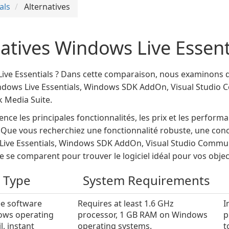
als
Alternatives
natives Windows Live Essent
ive Essentials ? Dans cette comparaison, nous examinons d
indows Live Essentials, Windows SDK AddOn, Visual Studio 
 Media Suite.
nce les principales fonctionnalités, les prix et les perform
 Que vous recherchiez une fonctionnalité robuste, une conce
e Essentials, Windows SDK AddOn, Visual Studio Communit
 se comparent pour trouver le logiciel idéal pour vos object
 Type
System Requirements
ee software
Requires at least 1.6 GHz
I
dows operating
processor, 1 GB RAM on Windows
p
, instant
operating systems.
t